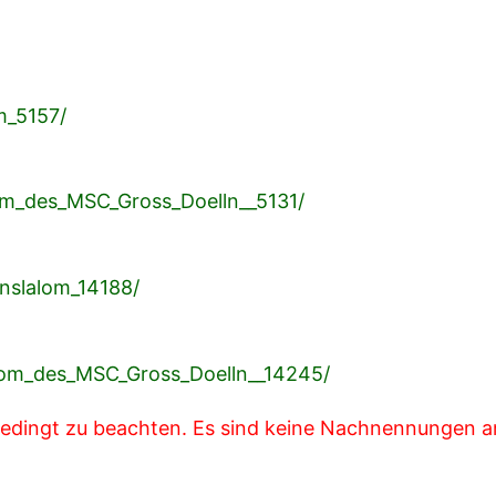
m_5157/
m_des_MSC_Gross_Doelln__5131/
nslalom_14188/
om_des_MSC_Gross_Doelln__14245/
bedingt zu beachten. Es sind keine Nachnennungen a