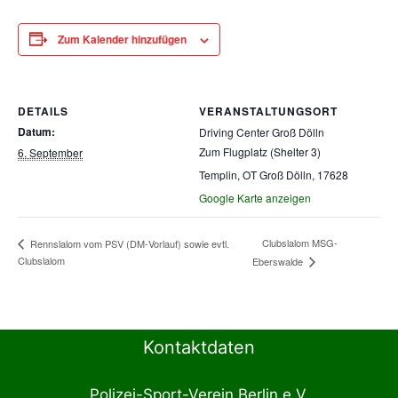
Zum Kalender hinzufügen
DETAILS
VERANSTALTUNGSORT
Datum:
Driving Center Groß Dölln
Zum Flugplatz (Shelter 3)
6. September
Templin, OT Groß Dölln
,
17628
Google Karte anzeigen
Clubslalom MSG-
Rennslalom vom PSV (DM-Vorlauf) sowie evtl.
Clubslalom
Eberswalde
Kontaktdaten
Polizei-Sport-Verein Berlin e.V.