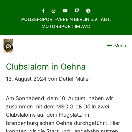
Zum
Inhalt
POLIZEI-SPORT-VEREIN BERLIN E.V., ABT.
springen
MOTORSPORT IM AVD
Menü
Clubslalom in Oehna
13. August 2024
von
Detlef Müller
Am Sonnabend, dem 10. August, haben wir
zusammen mit dem MSC Groß Dölln zwei
Clubslaloms auf dem Flugplatz im
brandenburgischen Oehna durchgeführt. Hier
konnten wir die Start und Landebahn nutzen,