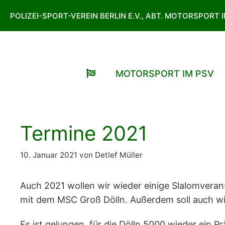
Zum
POLIZEI-SPORT-VEREIN BERLIN E.V., ABT. MOTORSPORT 
Inhalt
springen
MOTORSPORT IM PSV
Termine 2021
10. Januar 2021
von
Detlef Müller
Auch 2021 wollen wir wieder einige Slalomveran
mit dem MSC Groß Dölln. Außerdem soll auch wie
Es ist gelungen, für die Dölln 5000 wieder ein